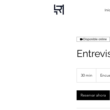
Ini
Disponible online
Entrevi
30 min
3
Encue
0
m
Reservar ahora
i
n